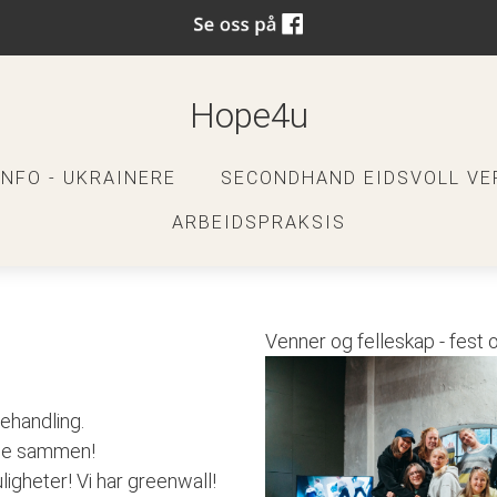
Hope4u
INFO - UKRAINERE
SECONDHAND EIDSVOLL VE
ARBEIDSPRAKSIS
Venner og felleskap - fest
ehandling.
tyle sammen!
igheter! Vi har greenwall!