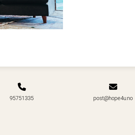
95751335
post@hope4u.no